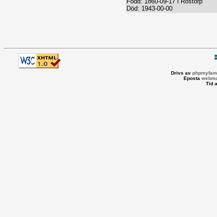
Född: 1860-09-17 i Rostorp
Död: 1943-00-00
Drivs av
phpmyfami
Eposta
webma
Tid 